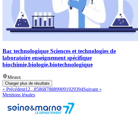
Bac technologique Sciences et technologies de
laboratoire enseignement spécifique
biochimie,biologie,biotechnologique
Meaux
Charger plus de résultats
« Précédent
1
2
...
85
86
87
88
89
90
91
92
93
94
Suivant »
Mentions légales