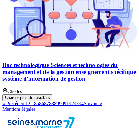
Bac technologique Sciences et technologies du
management et de la gestion enseignement spécifique
système d'information de gestion
Chelles
Charger plus de résultats
« Précédent
1
2
...
85
86
87
88
89
90
91
92
93
94
Suivant »
Mentions légales