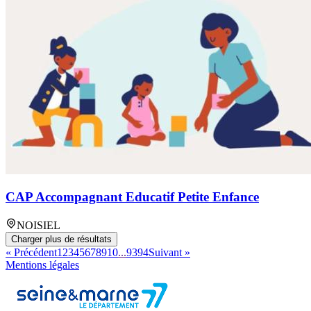
CAP Accompagnant Educatif Petite Enfance
NOISIEL
Charger plus de résultats
« Précédent
1
2
3
4
5
6
7
8
9
10
...
93
94
Suivant »
Mentions légales